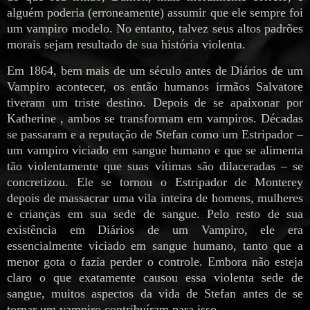
alguém poderia (erroneamente) assumir que ele sempre foi
um vampiro modelo. No entanto, talvez seus altos padrões
morais sejam resultado de sua história violenta.
Em 1864, bem mais de um século antes de Diários de um
Vampiro acontecer, os então humanos irmãos Salvatore
tiveram um triste destino. Depois de se apaixonar por
Katherine , ambos se transformam em vampiros. Décadas
se passaram e a reputação de Stefan como um Estripador –
um vampiro viciado em sangue humano e que se alimenta
tão violentamente que suas vítimas são dilaceradas – se
concretizou. Ele se tornou o Estripador de Monterey
depois de massacrar uma vila inteira de homens, mulheres
e crianças em sua sede de sangue. Pelo resto de sua
existência em Diários de um Vampiro, ele era
essencialmente viciado em sangue humano, tanto que a
menor gota o fazia perder o controle. Embora não esteja
claro o que exatamente causou essa violenta sede de
sangue, muitos aspectos da vida de Stefan antes de se
tornar um vampiro contribuíram para isso.