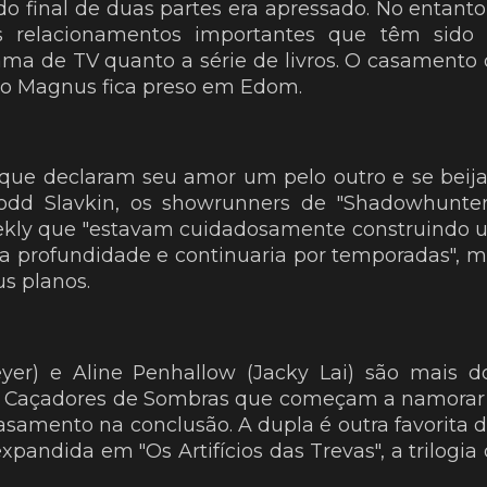
do final de duas partes era apressado. No entanto
ns relacionamentos importantes que têm sido 
rama de TV quanto a série de livros. O casamento
o Magnus fica preso em Edom.
que declaram seu amor um pelo outro e se bei
odd Slavkin, os showrunners de "Shadowhunter
ekly que "estavam cuidadosamente construindo 
a profundidade e continuaria por temporadas", 
s planos.
er) e Aline Penhallow (Jacky Lai) são mais d
o Caçadores de Sombras que começam a namorar
asamento na conclusão. A dupla é outra favorita 
expandida em "Os Artifícios das Trevas", a trilogia