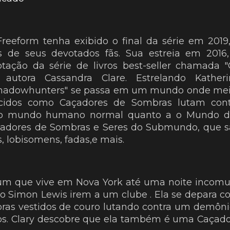
eeform tenha exibido o final da série em 2019
s de seus devotados fãs. Sua estreia em 2016
ção da série de livros best-seller chamada "
autora Cassandra Clare. Estrelando Katheri
Shadowhunters" se passa em um mundo onde mei
idos como Caçadores de Sombras lutam cont
 o mundo humano normal quanto a o Mundo d
çadores de Sombras e Seres do Submundo, que s
, lobisomens, fadas,e mais.
um que vive em Nova York até uma noite incom
o Simon Lewis irem a um clube . Ela se depara 
ras vestidos de couro lutando contra um demôni
s. Clary descobre que ela também é uma Caçad