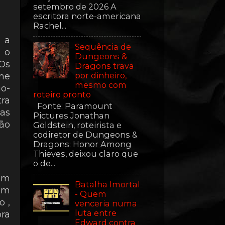
setembro de 2026 A
escritora norte-americana
Rachel...
, a
Sequência de
, o
Dungeons &
Os
Dragons trava
por dinheiro,
ne
mesmo com
o-
roteiro pronto
ra
Fonte: Paramount
as
Pictures Jonathan
ão
Goldstein, roteirista e
codiretor de Dungeons &
Dragons: Honor Among
Thieves, deixou claro que
o de...
um
Batalha Imortal
com
- Quem
o ,
venceria numa
luta entre
ora
Edward contra