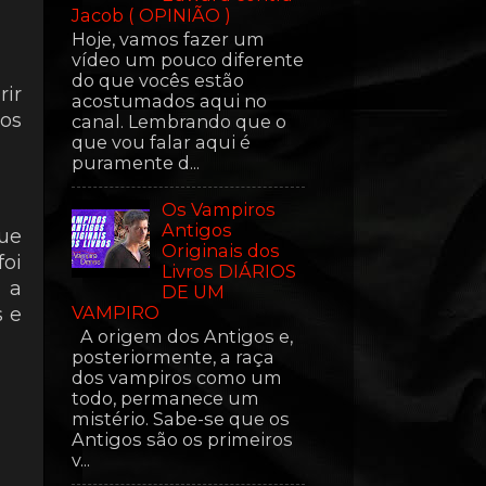
Jacob ( OPINIÃO )
Hoje, vamos fazer um
vídeo um pouco diferente
do que vocês estão
rir
acostumados aqui no
dos
canal. Lembrando que o
que vou falar aqui é
puramente d...
Os Vampiros
Antigos
que
Originais dos
foi
Livros DIÁRIOS
u a
DE UM
VAMPIRO
s e
A origem dos Antigos e,
posteriormente, a raça
dos vampiros como um
todo, permanece um
mistério. Sabe-se que os
Antigos são os primeiros
v...