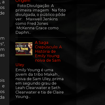
Origem
, a
Foto:Divulgação A
os
primeira imagem Na foto
 de
divulgada, o público pôde
ver: Maxwell Jenkins
como Fred Jones
McKenna Grace como
Daphn...
jam
A Saga
s",
Crepúsculo: A
um
História de
mas
Emily Young
noiva de Sam
Uley
Emily Young é uma
jovem da tribo Makah ,
noiva de Sam Uley, prima
ois
em segundo grau de
 e
Leah Clearwater e Seth
dos
Clearwater e tia de Claire
Young...
 da