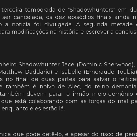
a terceira temporada de "Shadowhunters" em d
ser cancelada, os dez episódios finais ainda 
o a notícia foi divulgada. A segunda metade 
para modificações na história e escrever a conclu
nheiro Shadowhunter Jace (Dominic Sherwood), 
atthew Daddario) e Isabelle (Emeraude Toubia
 no final de duas partes para salvar o feitice
ue também é noivo de Alec, do reino demonía
 também devem parar o irmão meio-demônio 
, que está colaborando com as forças do mal p
enquanto eles estão lá.
nica que pode detê-lo, e apesar do risco de per