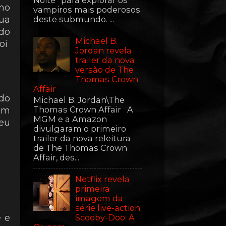
Noite” para explorar os
smo
vampiros mais poderosos
ua
deste submundo. ...
do
Michael B.
oi
Jordan revela
trailer da nova
versão de The
Thomas Crown
Affair
do
Michael B. Jordan\The
Thomas Crown Affair A
 um
MGM e a Amazon
seu
divulgaram o primeiro
trailer da nova releitura
de The Thomas Crown
Affair, des...
Netflix revela
primeira
imagem da
série live-action
Scooby-Doo: A
e e