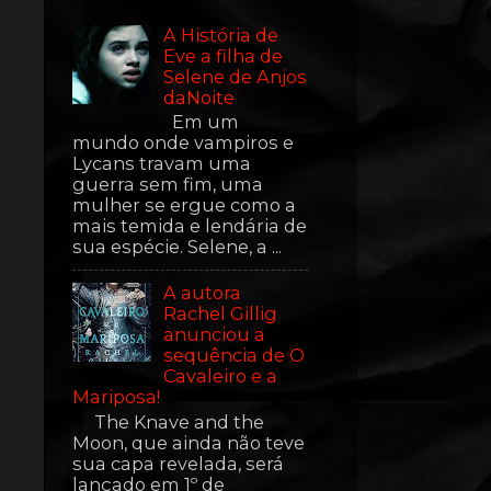
A História de
Eve a filha de
Selene de Anjos
daNoite
Em um
mundo onde vampiros e
Lycans travam uma
guerra sem fim, uma
mulher se ergue como a
mais temida e lendária de
sua espécie. Selene, a ...
A autora
Rachel Gillig
anunciou a
sequência de O
Cavaleiro e a
Mariposa!
The Knave and the
Moon, que ainda não teve
sua capa revelada, será
lançado em 1º de