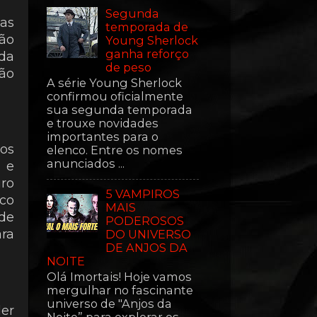
Segunda
uas
temporada de
não
Young Sherlock
ganha reforço
da
de peso
são
A série Young Sherlock
confirmou oficialmente
sua segunda temporada
e trouxe novidades
importantes para o
os
elenco. Entre os nomes
anunciados ...
) e
iro
5 VAMPIROS
co
MAIS
de
PODEROSOS
ara
DO UNIVERSO
DE ANJOS DA
NOITE
Olá Imortais! Hoje vamos
mergulhar no fascinante
universo de "Anjos da
der