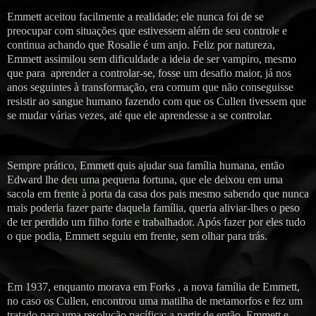
Emmett aceitou facilmente a realidade; ele nunca foi de se
preocupar com situações que estivessem além de seu controle e
continua achando que Rosalie é um anjo. Feliz por natureza,
Emmett assimilou sem dificuldade a ideia de ser vampiro, mesmo
que para aprender a controlar-se, fosse um desafio maior, já nos
anos seguintes à transformação, era comum que não conseguisse
resistir ao sangue humano fazendo com que os Cullen tivessem que
se mudar várias vezes, até que ele aprendesse a se controlar.
Sempre prático, Emmett quis ajudar sua família humana, então
Edward lhe deu uma pequena fortuna, que ele deixou em uma
sacola em frente à porta da casa dos pais mesmo sabendo que nunca
mais poderia fazer parte daquela família, queria aliviar-lhes o peso
de ter perdido um filho forte e trabalhador. Após fazer por eles tudo
o que podia, Emmett seguiu em frente, sem olhar para trás.
Em 1937, enquanto morava em Forks , a nova família de Emmett,
no caso os Cullen, encontrou uma matilha de metamorfos e fez um
tratado para uma resolução pacífica; a partir de então, Emmett e