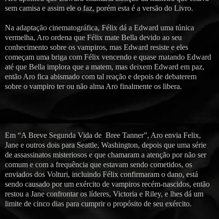
sem camisa e assim ele o faz, porém esta é a versão do Livro.
Na adaptação cinematográfica, Félix dá a Edward uma túnica
vermelha, Aro ordena que Félix mate Bella devido ao seu
conhecimento sobre os vampiros, mas Edward resiste e eles
começam uma briga com Félix vencendo e quase matando Edward
até que Bella implora que a matem, mas deixem Edward em paz,
então Aro fica abismado com tal reação e depois de debaterem
sobre o vampiro ter ou não alma Aro finalmente os libera.
Em “A Breve Segunda Vida de Bree Tanner”, Aro envia Felix,
Jane e outros dois para Seattle, Washington, depois que uma série
de assassinatos misteriosos e que chamaram a atenção por não ser
comum e com a frequência que estavam sendo cometidos, os
enviados dos Volturi, incluindo Félix confirmaram o dano, está
sendo causado por um exército de vampiros recém-nascidos, então
restou a Jane confrontar os líderes, Victoria e Riley, e lhes dá um
limite de cinco dias para cumprir o propósito de seu exército.