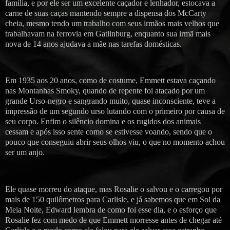
família, e por ele ser um excelente caçador e lenhador, estocava a
carne de suas caças mantendo sempre a dispensa dos McCarty
cheia, mesmo tendo um trabalho com seus irmãos mais velhos que
trabalhavam na ferrovia em Gatlinburg, enquanto sua irmã mais
nova de 14 anos ajudava a mãe nas tarefas domésticas.
Em 1935 aos 20 anos, como de costume, Emmett estava caçando
nas Montanhas Smoky, quando de repente foi atacado por um
grande Urso-negro e sangrando muito, quase inconsciente, teve a
impressão de um segundo urso lutando com o primeiro por causa de
seu corpo. Enfim o silêncio domina e os rugidos dos animais
cessam e após isso sente como se estivesse voando, sendo que o
pouco que conseguiu abrir seus olhos viu, o que no momento achou
ser um anjo.
Ele quase morreu do ataque, mas Rosalie o salvou e o carregou por
mais de 150 quilômetros para Carlisle, e já sabemos que em Sol da
Meia Noite, Edward lembra de como foi esse dia, e o esforço que
Rosalie fez com medo de que Emmett morresse antes de chegar até