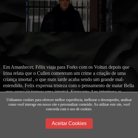
Em Amanhecer, Félix viaja para Forks com os Volturi depois que
Irina relata que o Cullen cometeram um crime a criação de uma
criança imortal , o que mais tarde acaba sendo um grande mal-
entendido. Felix expressa tristeza com o pensamento de matar Bella
, que agora se tornou uma imortal. Enquanto Aro interroga as
testemunhas dos Cullen, Felix é um dos três guardas escolhidos
Utilizamos cookies para oferecer melhor experiência, melhorar o desempenho, analisar
para protegê-lo, os outros são Demetri e Renata. Ele retorna a
como você interage em nosso site e personalizar conteúdo. Ao utilizar este site, você
concorda com o uso de cookies.
Volterra com seu clã após o confronto terminar "quase"
pacificamente; a única vítima foi Irina, a quem Caius executou por
suas falsas alegações.
Aceitar Cookies
Em Amanhecer - Parte 1 , Felix e Demetri fazem uma aparição na