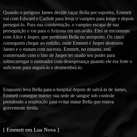
Quando o perigoso James decide caçar Bella por esportes, Emmett
vai com Edward e Carlisle para levar o vampiro para longe e depois
persegui-lo. Para sua consternação, o vampiro escapa de sua
perseguição e vai para o Arizona em um avião. Eles se encontram
com Alice e Jasper, que perderam Bella no aeroporto. Os cinco
conseguem chegar ao estúdio, onde Emmett e Jasper destroem
James e o matam com sucesso. Emmett, no entanto, está
consternado com o fato de Jasper ter usado seu poder para
sobrecarregar o rastreador com desesperança quando ele era forte o
suficiente para segurá-lo e desmembrá-lo.
Enquanto leva Bella para o hospital depois de salvá-la de James,
Emmett consegue manter sua sede de sangue sob controle
prendendo a respiração para evitar matar Bella que estava
gravemente ferida.
[ Emmett em Lua Nova ]