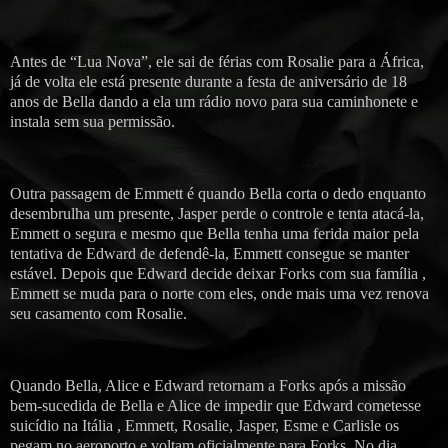
Antes de “Lua Nova”, ele sai de férias com Rosalie para a África,
já de volta ele está presente durante a festa de aniversário de 18
anos de Bella dando a ela um rádio novo para sua caminhonete e
instala sem sua permissão.
Outra passagem de Emmett é quando Bella corta o dedo enquanto
desembrulha um presente, Jasper perde o controle e tenta atacá-la,
Emmett o segura e mesmo que Bella tenha uma ferida maior pela
tentativa de Edward de defendê-la, Emmett consegue se manter
estável. Depois que Edward decide deixar Forks com sua família ,
Emmett se muda para o norte com eles, onde mais uma vez renova
seu casamento com Rosalie.
Quando Bella, Alice e Edward retornam a Forks após a missão
bem-sucedida de Bella e Alice de impedir que Edward cometesse
suicídio na Itália , Emmett, Rosalie, Jasper, Esme e Carlisle os
pegam no aeroporto e voltam oficialmente para Forks. No dia