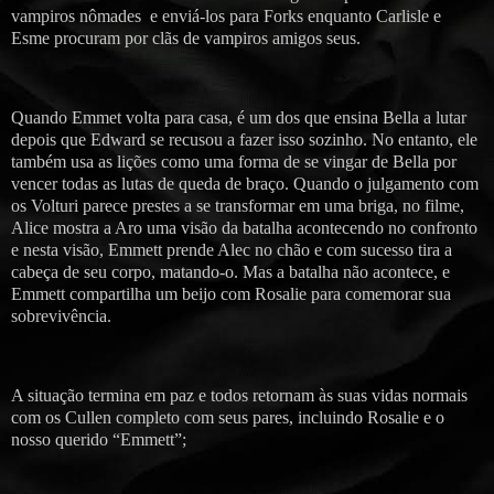
vampiros nômades e enviá-los para Forks enquanto Carlisle e
Esme procuram por clãs de vampiros amigos seus.
Quando Emmet volta para casa, é um dos que ensina Bella a lutar
depois que Edward se recusou a fazer isso sozinho. No entanto, ele
também usa as lições como uma forma de se vingar de Bella por
vencer todas as lutas de queda de braço. Quando o julgamento com
os Volturi parece prestes a se transformar em uma briga, no filme,
Alice mostra a Aro uma visão da batalha acontecendo no confronto
e nesta visão, Emmett prende Alec no chão e com sucesso tira a
cabeça de seu corpo, matando-o. Mas a batalha não acontece, e
Emmett compartilha um beijo com Rosalie para comemorar sua
sobrevivência.
A situação termina em paz e todos retornam às suas vidas normais
com os Cullen completo com seus pares, incluindo Rosalie e o
nosso querido “Emmett”;