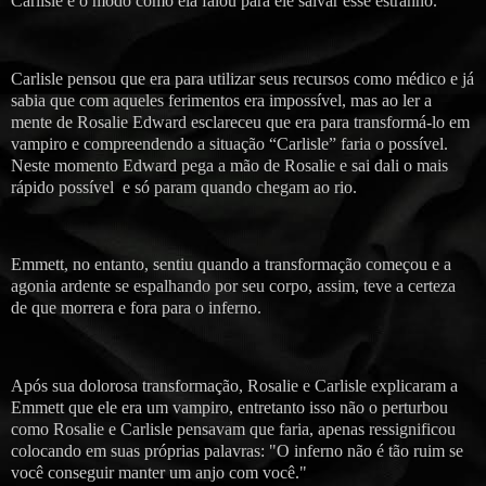
Carlisle e o modo como ela falou para ele salvar esse estranho.
Carlisle pensou que era para utilizar seus recursos como médico e já
sabia que com aqueles ferimentos era impossível, mas ao ler a
mente de Rosalie Edward esclareceu que era para transformá-lo em
vampiro e compreendendo a situação “Carlisle” faria o possível.
Neste momento Edward pega a mão de Rosalie e sai dali o mais
rápido possível e só param quando chegam ao rio.
Emmett, no entanto, sentiu quando a transformação começou e a
agonia ardente se espalhando por seu corpo, assim, teve a certeza
de que morrera e fora para o inferno.
Após sua dolorosa transformação, Rosalie e Carlisle explicaram a
Emmett que ele era um vampiro, entretanto isso não o perturbou
como Rosalie e Carlisle pensavam que faria, apenas ressignificou
colocando em suas próprias palavras: "O inferno não é tão ruim se
você conseguir manter um anjo com você."