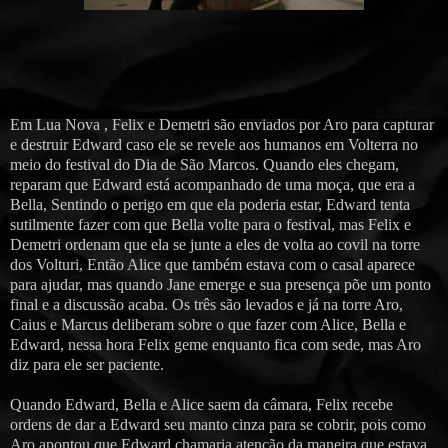
Em Lua Nova , Felix e Demetri são enviados por Aro para capturar
e destruir Edward caso ele se revele aos humanos em Volterra no
meio do festival do Dia de São Marcos. Quando eles chegam,
reparam que Edward está acompanhado de uma moça, que era a
Bella, Sentindo o perigo em que ela poderia estar, Edward tenta
sutilmente fazer com que Bella volte para o festival, mas Felix e
Demetri ordenam que ela se junte a eles de volta ao covil na torre
dos Volturi, Então Alice que também estava com o casal aparece
para ajudar, mas quando Jane emerge e sua presença põe um ponto
final e a discussão acaba. Os três são levados e já na torre Aro,
Caius e Marcus deliberam sobre o que fazer com Alice, Bella e
Edward, nessa hora Felix geme enquanto fica com sede, mas Aro
diz para ele ser paciente.
Quando Edward, Bella e Alice saem da câmara, Felix recebe
ordens de dar a Edward seu manto cinza para se cobrir, pois como
Aro apontou que Edward chamaria atenção da maneira que estava