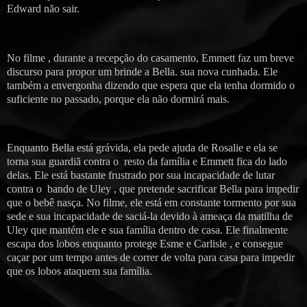
Edward não sair.
No filme , durante a recepção do casamento, Emmett faz um breve
discurso para propor um brinde a Bella. sua nova cunhada. Ele
também a envergonha dizendo que espera que ela tenha dormido o
suficiente no passado, porque ela não dormirá mais.
Enquanto Bella está grávida, ela pede ajuda de Rosalie e ela se
torna sua guardiã contra o resto da família e Emmett fica do lado
delas. Ele está bastante frustrado por sua incapacidade de lutar
contra o bando de Uley , que pretende sacrificar Bella para impedir
que o bebê nasça. No filme, ele está em constante tormento por sua
sede e sua incapacidade de saciá-la devido à ameaça da matilha de
Uley que mantém ele e sua família dentro de casa. Ele finalmente
escapa dos lobos enquanto protege Esme e Carlisle , e consegue
caçar por um tempo antes de correr de volta para casa para impedir
que os lobos ataquem sua família.