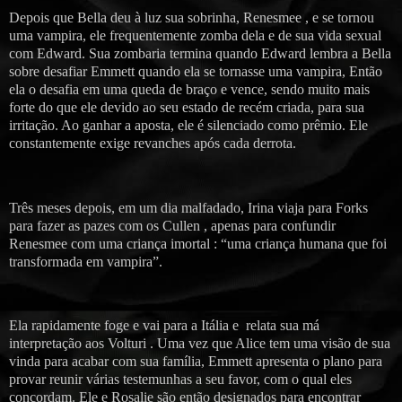
Depois que Bella deu à luz sua sobrinha, Renesmee , e se tornou
uma vampira, ele frequentemente zomba dela e de sua vida sexual
com Edward. Sua zombaria termina quando Edward lembra a Bella
sobre desafiar Emmett quando ela se tornasse uma vampira, Então
ela o desafia em uma queda de braço e vence, sendo muito mais
forte do que ele devido ao seu estado de recém criada, para sua
irritação. Ao ganhar a aposta, ele é silenciado como prêmio. Ele
constantemente exige revanches após cada derrota.
Três meses depois, em um dia malfadado, Irina viaja para Forks
para fazer as pazes com os Cullen , apenas para confundir
Renesmee com uma criança imortal : “uma criança humana que foi
transformada em vampira”.
Ela rapidamente foge e vai para a Itália e relata sua má
interpretação aos Volturi . Uma vez que Alice tem uma visão de sua
vinda para acabar com sua família, Emmett apresenta o plano para
provar reunir várias testemunhas a seu favor, com o qual eles
concordam. Ele e Rosalie são então designados para encontrar