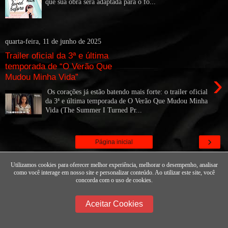
que sua obra será adaptada para o fo...
quarta-feira, 11 de junho de 2025
Trailer oficial da 3ª e última
temporada de “O Verão Que
›
Mudou Minha Vida”
Os corações já estão batendo mais forte: o trailer oficial
da 3ª e última temporada de O Verão Que Mudou Minha
Vida (The Summer I Turned Pr...
›
Página inicial
Ver versão para a web
Utilizamos cookies para oferecer melhor experiência, melhorar o desempenho, analisar
como você interage em nosso site e personalizar conteúdo. Ao utilizar este site, você
Tecnologia do
Blogger
.
concorda com o uso de cookies.
Aceitar Cookies