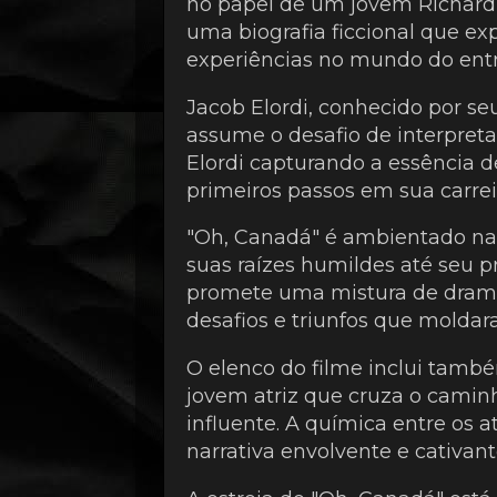
no papel de um jovem Richard G
uma biografia ficcional que ex
experiências no mundo do ent
Jacob Elordi, conhecido por se
assume o desafio de interpreta
Elordi capturando a essência d
primeiros passos em sua carreir
"Oh, Canadá" é ambientado na 
suas raízes humildes até seu 
promete uma mistura de dram
desafios e triunfos que moldar
O elenco do filme inclui tam
jovem atriz que cruza o camin
influente. A química entre os
narrativa envolvente e cativant