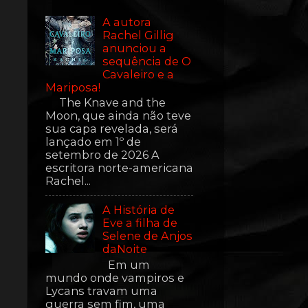
A autora
Rachel Gillig
anunciou a
sequência de O
Cavaleiro e a
Mariposa!
The Knave and the
Moon, que ainda não teve
sua capa revelada, será
lançado em 1º de
setembro de 2026 A
escritora norte-americana
Rachel...
A História de
Eve a filha de
Selene de Anjos
daNoite
Em um
mundo onde vampiros e
Lycans travam uma
guerra sem fim, uma