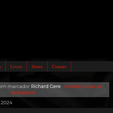
s
Livros
Séries
Contato
com marcador
Richard Gere
.
Mostrar todas as
postagens
e 2024