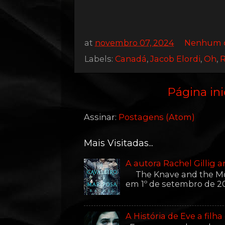
at
novembro 07, 2024
Nenhum c
Labels:
Canadá
,
Jacob Elordi
,
Oh
,
R
Página ini
Assinar:
Postagens (Atom)
Mais Visitadas...
A autora Rachel Gillig 
The Knave and the Moon
em 1º de setembro de 20
A História de Eve a filh