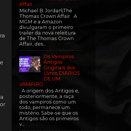
Affair
Michael B. Jordan\The
Thomas Crown Affair A
MGM e a Amazon
divulgaram o primeiro
trailer da nova releitura
ra
de The Thomas Crown
Affair, des...
Os Vampiros
Antigos
de
Originais dos
Livros DIÁRIOS
DE UM
VAMPIRO
A origem dos Antigos e,
posteriormente, a raça
ma
dos vampiros como um
or
todo, permanece um
mistério. Sabe-se que os
Antigos são os primeiros
v...