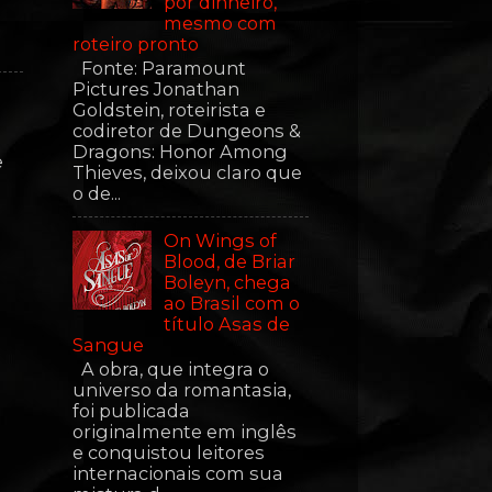
por dinheiro,
mesmo com
roteiro pronto
Fonte: Paramount
Pictures Jonathan
Goldstein, roteirista e
codiretor de Dungeons &
Dragons: Honor Among
e
Thieves, deixou claro que
o de...
On Wings of
Blood, de Briar
Boleyn, chega
ao Brasil com o
título Asas de
Sangue
A obra, que integra o
universo da romantasia,
foi publicada
originalmente em inglês
e conquistou leitores
internacionais com sua