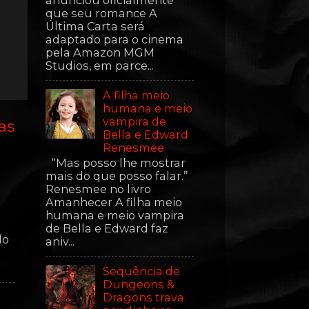
anunciou oficialmente
que seu romance A
Última Carta será
adaptado para o cinema
pela Amazon MGM
Studios, em parce...
A filha meio
humana e meio
vampira de
as
Bella e Edward
Renesmee
“Mas posso lhe mostrar
mais do que posso falar.”
Renesmee no livro
Amanhecer A filha meio
humana e meio vampira
de Bella e Edward faz
do
aniv...
Sequência de
Dungeons &
Dragons trava