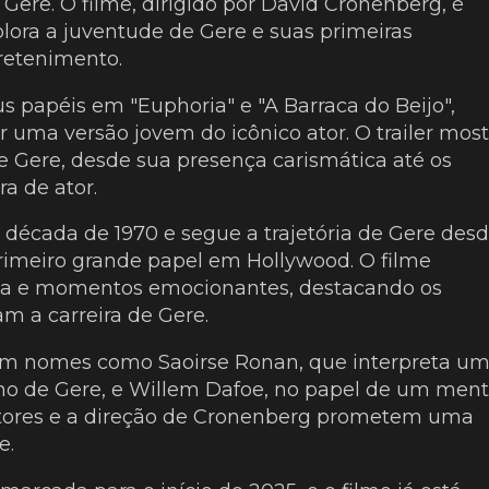
ere. O filme, dirigido por David Cronenberg, é
plora a juventude de Gere e suas primeiras
retenimento.
us papéis em "Euphoria" e "A Barraca do Beijo",
r uma versão jovem do icônico ator. O trailer most
e Gere, desde sua presença carismática até os
a de ator.
década de 1970 e segue a trajetória de Gere des
primeiro grande papel em Hollywood. O filme
a e momentos emocionantes, destacando os
am a carreira de Gere.
bém nomes como Saoirse Ronan, que interpreta u
ho de Gere, e Willem Dafoe, no papel de um ment
 atores e a direção de Cronenberg prometem uma
e.